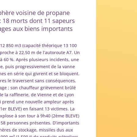
sphère voisine de propane
 : 18 morts dont 11 sapeurs
ages aux biens importants
 12 850 m3 (capacité théorique 13 100
proche à 22,50 m de l’autoroute A7. Un
à 60 %. Après plusieurs incidents, une
ure, puis progressivement de la vanne
es en série qui givrent et se bloquent.
res le traversent sans conséquences.
uage ; son chauffeur grièvement brûlé
 la raffinerie, de Vienne et de Lyon
 qui prend une nouvelle ampleur après
1er BLEVE) en faisant 13 victimes. La
xplose à son tour à 9h40 (2ème BLEVE)
 158 personnes présentes. D’importants
hères de stockage, missiles dus aux
000 m³ (1 500 t) de produits pétroliers