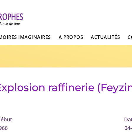
OIRES IMAGINAIRES
A PROPOS
ACTUALITÉS
C
xplosion raffinerie (Feyzi
début
Dat
966
04