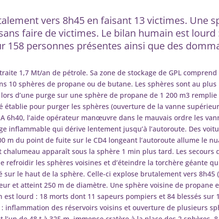
utalement vers 8h45 en faisant 13 victimes. Une 
sans faire de victimes. Le bilan humain est lourd
ur 158 personnes présentes ainsi que des domm
4 traite 1,7 Mt/an de pétrole. Sa zone de stockage de GPL comprend
s 10 sphères de propane ou de butane. Les sphères sont au plus 
 lors d’une purge sur une sphère de propane de 1 200 m3 remplie 
té établie pour purger les sphères (ouverture de la vanne supérie
). A 6h40, l’aide opérateur manœuvre dans le mauvais ordre les vann
e inflammable qui dérive lentement jusqu’à l’autoroute. Des voitu
00 m du point de fuite sur le CD4 longeant l’autoroute allume le n
 chalumeau apparaît sous la sphère 1 min plus tard. Les secours de
de refroidir les sphères voisines et d’éteindre la torchère géante
 sur le haut de la sphère. Celle-ci explose brutalement vers 8h45 (
eur et atteint 250 m de diamètre. Une sphère voisine de propane e
in est lourd : 18 morts dont 11 sapeurs pompiers et 84 blessés sur
 inflammation des réservoirs voisins et ouverture de plusieurs sp
l’un de 48 t à 325 m, immense cratère à la place des 2 sphères, 8 