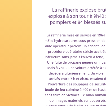
La raffinerie explose br
explose à son tour à 9h40 
pompiers et 84 blessés s
La raffinerie mise en service en 196
m3) d’hydrocarbures sous pression dan
aide opérateur prélève un échantillon
procédure opératoire stricte avait é
inférieure sans jamais l’ouvrir à fond
Une fuite de propane génère un nuag
Mais à 7h15, une voiture arrêtée à 1
décèdera ultérieurement. Un violent
arrivés entre 7 h et 8h30, essaient 
l’ouverture des soupapes de sécurité
boule de feu culmine à 400 m de haut
sans faire de victimes. Le bilan huma
dommages matériels sont observés :
BLEVEs retrouvés à plus de 700 m dont 