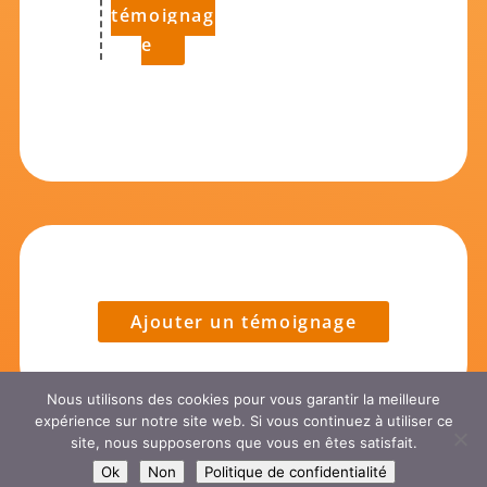
témoignag
e
Ajouter un témoignage
Nous utilisons des cookies pour vous garantir la meilleure
expérience sur notre site web. Si vous continuez à utiliser ce
site, nous supposerons que vous en êtes satisfait.
Ok
Non
Politique de confidentialité
© 2015-2026 IHMEC |
Mentions Légales